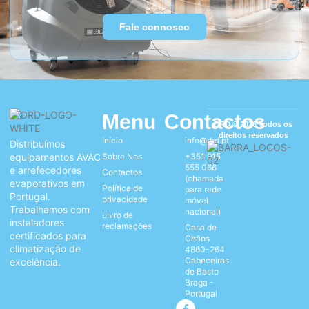
Fale connosco
Menu
Contactos
DRD © 2026 Todos os
direitos reservados
Início
info@drd.pt
Distribuímos
equipamentos AVAC
Sobre Nos
+351 915
555 066
e arrefecedores
Contactos
(chamada
evaporativos em
Política de
para rede
Portugal.
privacidade
móvel
Trabalhamos com
nacional)
Livro de
instaladores
reclamações
Casa de
certificados para
Chãos
climatização de
4860-264
Cabeceiras
excelência.
de Basto
Braga -
Portugal