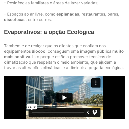
– Residências familiares e áreas de lazer variadas;
– Espaços ao ar livre, como
esplanadas
, restaurantes, bares,
discotecas
, entre outros.
Evaporativos: a opção Ecológica
Também é de realçar que os clientes que confiam nos
equipamentos
Biocool
conseguem uma
imagem pública muito
mais positiva.
Isto porque estão a promover técnicas de
climatização que respeitam o meio ambiente, que ajudam a
travar as alterações climáticas e a diminuir a pegada ecológica.